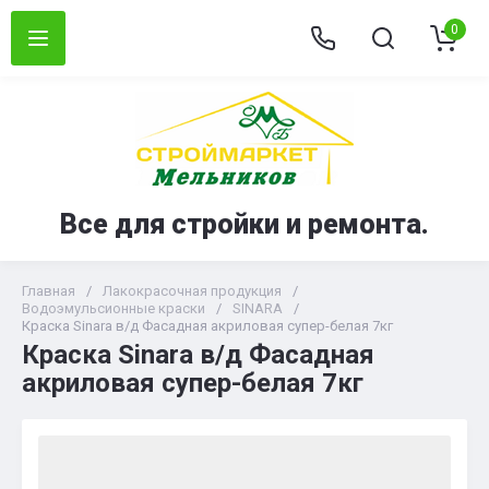
0
Все для стройки и ремонта.
Главная
/
Лакокрасочная продукция
/
Водоэмульсионные краски
/
SINARA
/
Краска Sinara в/д Фасадная акриловая супер-белая 7кг
Краска Sinara в/д Фасадная
акриловая супер-белая 7кг