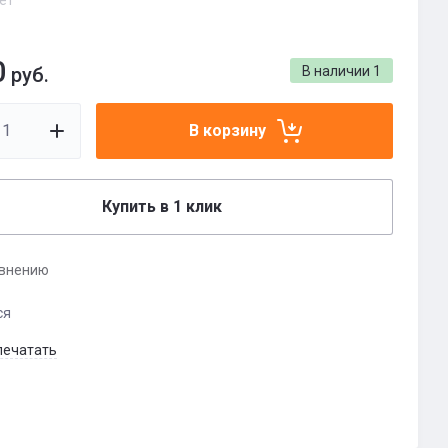
ет
0
руб.
В наличии
1
В корзину
Купить в 1 клик
авнению
ся
печатать