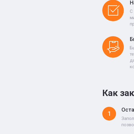
Н
С
м
п
Б
Б
т
д
к
Как за
Оста
1
Запол
позво