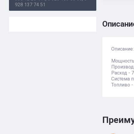
928 137 74 51
Описани
Описание:
Мощность 
Производи
Расход - 
Система п
Топливо -
Преиму