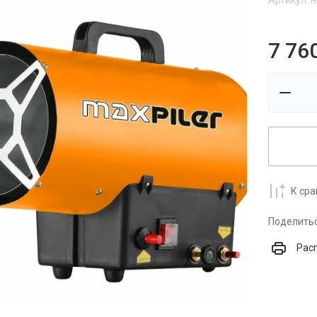
Артикул:
н
7 76
К ср
Поделить
Рас