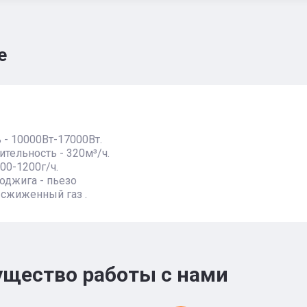
е
- 10000Вт-17000Вт.
тельность - 320м³/ч.
700-1200г/ч.
оджига - пьезо
 сжиженный газ .
щество работы с нами