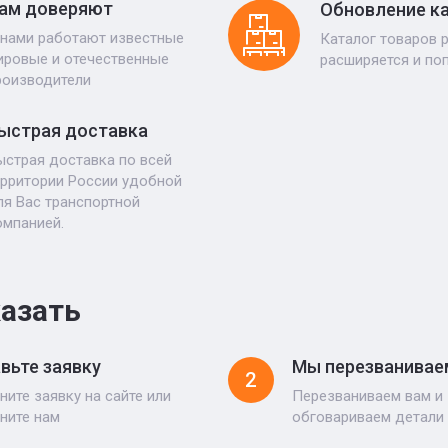
ам доверяют
Обновление к
 нами работают известные
Каталог товаров 
ировые и отечественные
расширяется и по
роизводители
ыстрая доставка
ыстрая доставка по всей
ерритории России удобной
ля Вас транспортной
омпанией.
казать
вьте заявку
Мы перезванивае
2
ните заявку на сайте или
Перезваниваем вам и
ните нам
обговариваем детали