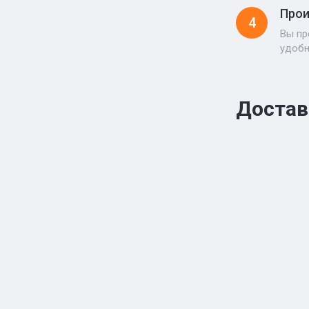
Прои
4
Вы пр
удоб
Достав