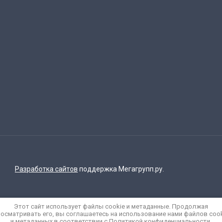
Разработка сайтов
поддержка Мегагрупп.ру.
Этот сайт использует файлы cookie и метаданные. Продолжая
осматривать его, вы соглашаетесь на использование нами файлов coo
и метаданных в соответствии с
Политикой конфиденциальности
.