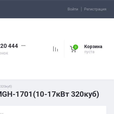
Войти
Регистрация
 20 444
Корзина
0
пуста
онок
 320куб)
 MGH-1701(10-17кВт 320куб)